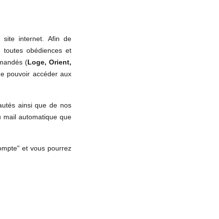
ite internet. Afin de
, toutes obédiences et
emandés (
Loge, Orient,
 de pouvoir accéder aux
autés ainsi que de nos
au mail automatique que
ompte" et vous pourrez