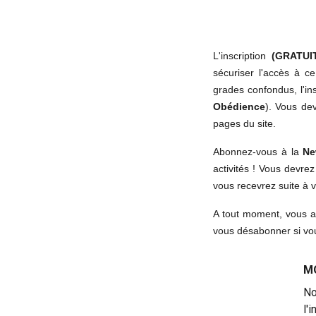
L'inscription
(GRATUI
sécuriser l'accès à c
grades confondus, l'in
Obédience
). Vous dev
pages du site.
Abonnez-vous à la
Ne
activités ! Vous devre
vous recevrez suite à
A tout moment, vous a
vous désabonner si vou
M
No
l'