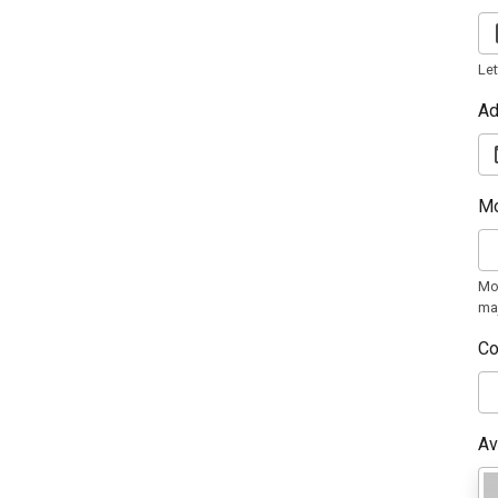
Let
Ad
Mo
Mot
maj
Co
Av