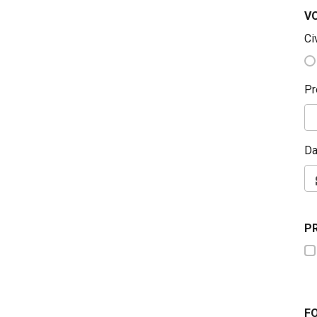
V
Ci
P
Da
P
F